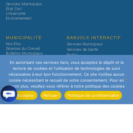
Services Municipaux
Etat Civil
Urbanisme
Environnement
MUNICIPALITÉ
BARJOLS INTERACTIF
Nos Elus
Services Municipaux
Séances du Conseil
Services de Santé
Bulletins Municipaux
Ecoles
Démocratie Participative
Associations
En autorisant ces services tiers, vous acceptez le dépôt et la
Commerces
VIVRE À BARJOLS
lecture de cookies et l'utilisation de technologies de suivi
Restaurants
Education & Jeunesse
nécessaires à leur bon fonctionnement. Ce site n’utilise aucun
Hotels & Chambres d'Hôtes
Santé & Social
cookie nécessitant le recueil de votre consentement. Pour en
Cinéma
Culture & Loisirs
savoir plus, veuillez-vous référer à notre politique des cookies
Médiathèque
Associations
Parkings
Accepter
Refuser
Politique de confidentialité
DÉCOUVRIR BARJOLS
Travaux
Sites Historiques
Histoire & Patrimoine
Sites naturels
Sites Naturels
Tourisme
Evenements
Modules de gestion des demandes
© 2026 Ville de Barjols
de droits