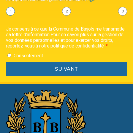
1
2
3
Je consens à ce que la Commune de Barjols me transmette
sa lettre d’information.Pour en savoir plus sur la gestion de
vos données personnelles et pour exercer vos droits,
reportez-vous à notre politique de confidentialité
Consentement
SUIVANT