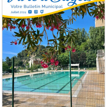
Barjols :
23°C
Demain :
21°C / 37°C · pluie 0%
Bonjour, je suis votre assistant, comment puis-je vous
aider ?