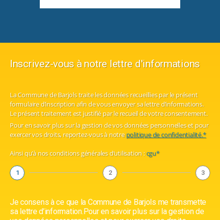
Inscrivez-vous à notre lettre d'informations
La Commune de Barjols traite les données recueillies par le présent
formulaire d’inscription afin de vous envoyer sa lettre d’informations.
Le présent traitement est justifié par le recueil de votre consentement.
Pour en savoir plus sur la gestion de vos données personnelles et pour
exercer vos droits, reportez-vous à notre
politique de confidentialité.*
Ainsi qu’à nos conditions générales d’utilisation :
cgu*
1
2
3
Je consens à ce que la Commune de Barjols me transmette
sa lettre d’information.Pour en savoir plus sur la gestion de