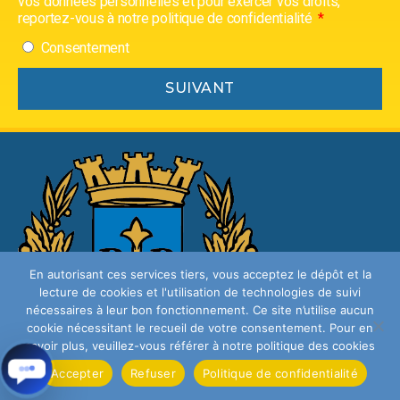
vos données personnelles et pour exercer vos droits,
reportez-vous à notre politique de confidentialité
Consentement
SUIVANT
En autorisant ces services tiers, vous acceptez le dépôt et la
lecture de cookies et l'utilisation de technologies de suivi
nécessaires à leur bon fonctionnement. Ce site n’utilise aucun
ENVOYER
cookie nécessitant le recueil de votre consentement. Pour en
savoir plus, veuillez-vous référer à notre politique des cookies
RECEVOIR LES INFOS PAR MAIL
Donner votre avis
Accepter
Refuser
Politique de confidentialité