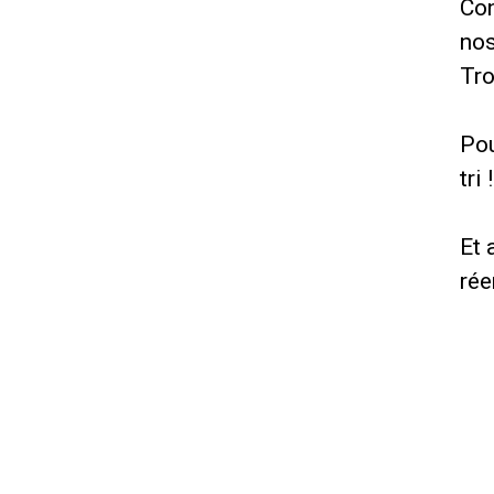
Con
no
Tro
Pou
tri 
Et 
rée