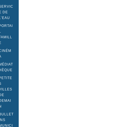
SERVIC
E DE
L’EAU
PORTAI
L
FAMILL
E
CINÉM
A
MÉDIAT
HÈQUE
PETITE
S
VILLES
DE
DEMAI
N
BULLET
INS
MUNICI