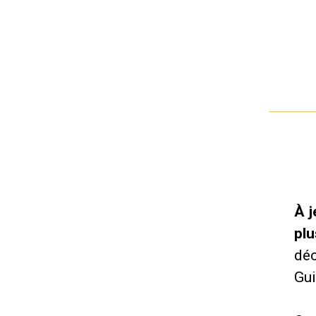
À j
plu
déc
Gui