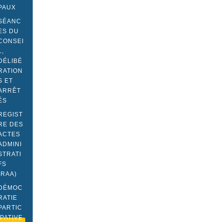
PAUX
SÉANC
ES DU
CONSEI
L,
DÉLIBÉ
RATION
S ET
ARRÊT
ÉS
REGIST
RE DES
ACTES
ADMINI
STRATI
FS
(RAA)
DÉMOC
RATIE
PARTIC
IPATIVE