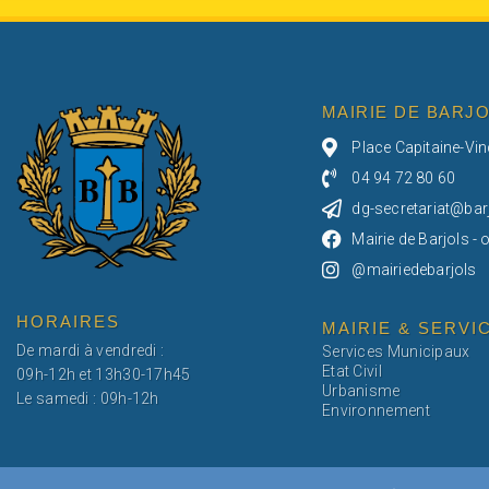
MAIRIE DE BARJ
Place Capitaine-Vi
04 94 72 80 60
dg-secretariat@barj
Mairie de Barjols - o
@mairiedebarjols
HORAIRES
MAIRIE & SERVI
De mardi à vendredi :
Services Municipaux
Etat Civil
09h-12h et 13h30-17h45
Urbanisme
Le samedi : 09h-12h
Environnement