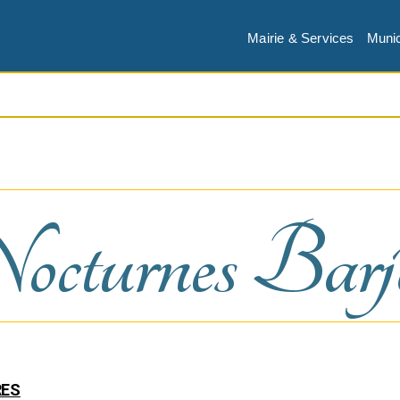
Mairie & Services
Munic
turnes Barjo
RES