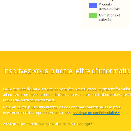
Inscrivez-vous à notre lettre d'informati
La Commune de Barjols traite les données recueillies par le présent formulair
afin de vous envoyer sa lettre d’informations. Le présent traitement est justif
recueil de votre consentement.
Pour en savoir plus sur la gestion de vos données personnelles et pour
exercer vos droits, reportez-vous à notre
politique de confidentialité.*
Ainsi qu’à nos conditions générales d’utilisation :
cgu*