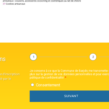
1
2
ons
Je consens à ce que la Commune de Barjols me transmette sa 
e d’inscription
plus sur la gestion de vos données personnelles et pour exerc
politique de confidentialité
ié par le
Consentement
SUIVANT