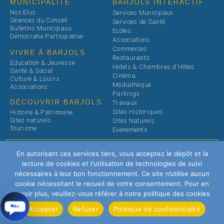
MUNICIPALITÉ
BARJOLS INTERACTIF
Nos Elus
Services Municipaux
Séances du Conseil
Services de Santé
Bulletins Municipaux
Ecoles
Démocratie Participative
Associations
Commerces
VIVRE À BARJOLS
Restaurants
Education & Jeunesse
Hotels & Chambres d'Hôtes
Santé & Social
Cinéma
Culture & Loisirs
Médiathèque
Associations
Parkings
DÉCOUVRIR BARJOLS
Travaux
Sites Historiques
Histoire & Patrimoine
Sites naturels
Sites Naturels
Tourisme
Evenements
Modules de gestion des demandes
En autorisant ces services tiers, vous acceptez le dépôt et la
© 2026 Ville de Barjols
de droits
lecture de cookies et l'utilisation de technologies de suivi
nécessaires à leur bon fonctionnement. Ce site n’utilise aucun
Conditions Générales d'Utilisation
Politique des cookies
cookie nécessitant le recueil de votre consentement. Pour en
(CGU)
savoir plus, veuillez-vous référer à notre politique des cookies
Politique de confidentialité
Mentions légales
Accepter
Refuser
Politique de confidentialité
Agence web Selooking