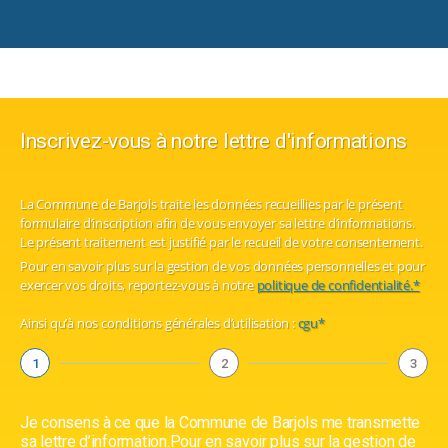
Inscrivez-vous à notre lettre d'informations
La Commune de Barjols traite les données recueillies par le présent
formulaire d’inscription afin de vous envoyer sa lettre d’informations.
Le présent traitement est justifié par le recueil de votre consentement.
Pour en savoir plus sur la gestion de vos données personnelles et pour
exercer vos droits, reportez-vous à notre
politique de confidentialité.*
Ainsi qu’à nos conditions générales d’utilisation :
cgu*
1
2
3
Je consens à ce que la Commune de Barjols me transmette
sa lettre d’information.Pour en savoir plus sur la gestion de